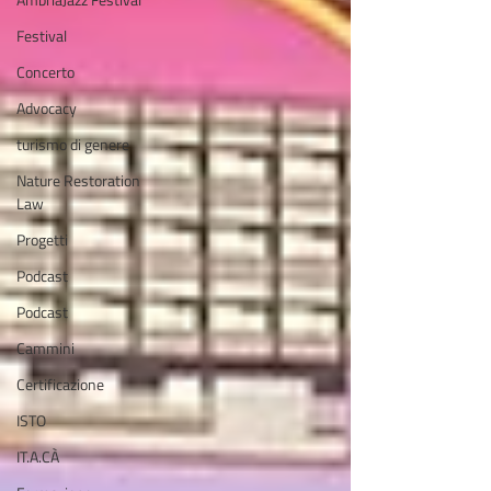
Festival
Concerto
Advocacy
turismo di genere
Nature Restoration
Law
Progetti
Podcast
Podcast
Cammini
Certificazione
ISTO
IT.A.CÀ