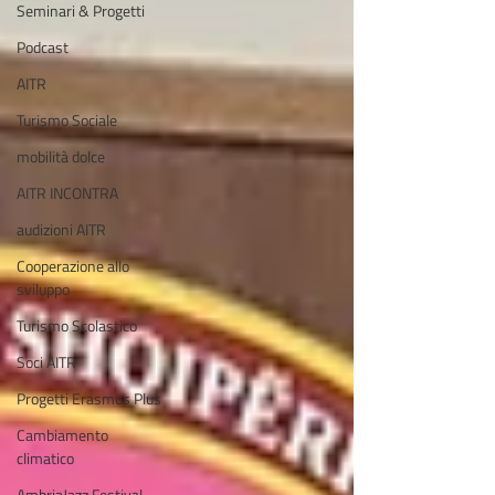
Seminari & Progetti
Podcast
AITR
Turismo Sociale
mobilità dolce
AITR INCONTRA
audizioni AITR
Cooperazione allo
sviluppo
Turismo Scolastico
Soci AITR
Progetti Erasmus Plus
Cambiamento
climatico
AmbriaJazz Festival