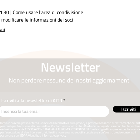
1.30 | Come usare l'area di condivisione
modificare le informazioni dei soci
oni
Newsletter
Non perdere nessuno dei nostri aggiornamenti
Iscriviti alla newsletter di AITR
Iscriviti
Dichiaro di avere preso attenta visione dell’informativa sulla privacy e presto il consenso al trattamento dei dat
personali per l’iscrizione alla newsletter. Vi informiamo inoltre che i Vostri dati anagrafici saranno trattati solo 
esclusivamente da ASSOCIAZIONE ITALIANA TURISMO RESPONSABILE o da soggetti espressamente incarica
per l’esecuzione di alcuni dei servizi richiesti e non verranno ceduti a terzi senza un Vostro previo consenso in
osservanza del GDPR
Visualizza informativa privacy