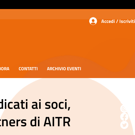
Accedi / Iscriviti
BORA
CONTATTI
ARCHIVIO EVENTI
icati ai soci,
tners di AITR