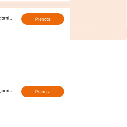
orni...
Prenota
orni...
Prenota