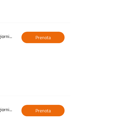
orni...
Prenota
orni...
Prenota