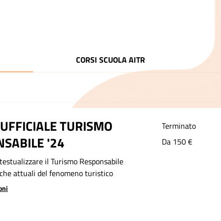
CORSI SCUOLA AITR
UFFICIALE TURISMO
Terminato
SABILE '24
Da
Da 150 €
150
euro
testualizzare il Turismo Responsabile
che attuali del fenomeno turistico
oni