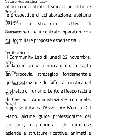
Nature Restoration Law
abbiamo incontrato il Sindaco per definire 
Progetti
le prospettive di collaborazione, abbiamo 
Podcast
visitato la struttura ricettiva di 
Roccaporena e incontrato operatori con 
Podcast
cui formulare proposte esperienziali.
Cammini
Certificazione
Il Community Lab di lunedì 22 novembre, 
ISTO
andato in scena a Roccaporena, è stato 
IT.A.CÀ
un crocevia strategico fondamentale 
nella costruzione dell’offerta turistica del 
Formazione
Distretto di Turismo Lento e Responsabile 
Gaza
di Cascia. L’Amministrazione comunale, 
Progetti
rappresentata dall’Assessore Monica Del 
Piano, alcune guide professioniste del 
territorio, i proprietari di numerose 
aziende e strutture ricettive, animati e 