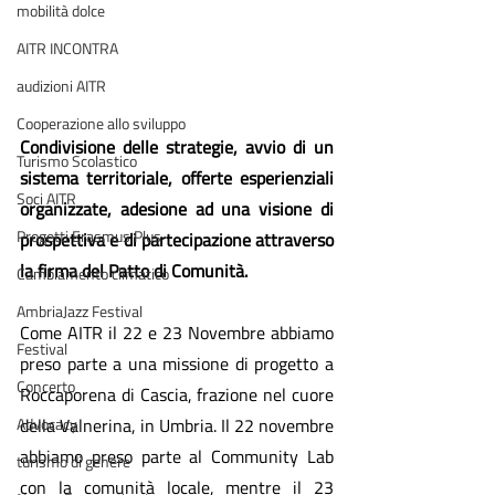
mobilità dolce
AITR INCONTRA
audizioni AITR
Cooperazione allo sviluppo
Condivisione delle strategie, avvio di un 
Turismo Scolastico
sistema territoriale, offerte esperienziali 
Soci AITR
organizzate, adesione ad una visione di 
Progetti Erasmus Plus
prospettiva e di partecipazione attraverso 
la firma del Patto di Comunità.
Cambiamento climatico
AmbriaJazz Festival
Come AITR il 22 e 23 Novembre abbiamo 
Festival
preso parte a una missione di progetto a 
Concerto
Roccaporena di Cascia, frazione nel cuore 
della Valnerina, in Umbria. Il 22 novembre 
Advocacy
abbiamo preso parte al Community Lab 
turismo di genere
con la comunità locale, mentre il 23 