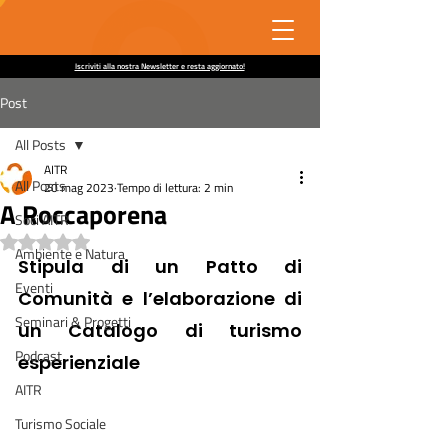
Iscriviti alla nostra Newsletter e resta aggiornato!
Post
All Posts
AITR
All Posts
20 mag 2023
Tempo di lettura: 2 min
A Roccaporena
Soci AITR
Valutazione NaN stelle su 5.
Ambiente e Natura
Stipula di un Patto di 
Eventi
Comunità e l’elaborazione di 
Seminari & Progetti
un Catalogo di turismo 
Podcast
esperienziale
AITR
Turismo Sociale