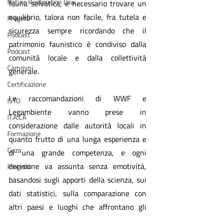
Nature Restoration Law
fauna selvatica, è necessario trovare un 
equilibrio, talora non facile, fra tutela e 
Progetti
sicurezza sempre ricordando che il 
Podcast
patrimonio faunistico è condiviso dalla 
Podcast
comunità locale e dalla collettività 
Cammini
generale.
Certificazione
Le raccomandazioni di WWF e 
ISTO
Legambiente vanno prese in 
IT.A.CÀ
considerazione dalle autorità locali in 
Formazione
quanto frutto di una lunga esperienza e 
Gaza
di una grande competenza, e ogni 
decisione va assunta senza emotività, 
Progetti
basandosi sugli apporti della scienza, sui 
dati statistici, sulla comparazione con 
altri paesi e luoghi che affrontano gli 