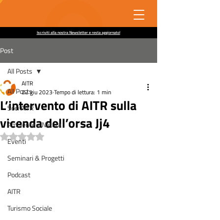
Iscriviti alla nostra Newsletter e resta aggiornato!
Post
All Posts
AITR
All Posts
22 giu 2023
Tempo di lettura: 1 min
L’intervento di AITR sulla
Soci AITR
vicenda dell’orsa Jj4
Ambiente e Natura
Valutazione NaN stelle su 5.
Eventi
Seminari & Progetti
Podcast
AITR
Turismo Sociale