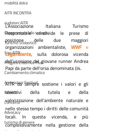
mobilità dolce
AITR INCONTRA
audizioni AITR
L’Associazione Italiana Turismo 
Responsabile condivide le prese di 
Cooperazione allo sviluppo
posizione delle due maggiori 
Turismo Scolastico
organizzazioni ambientaliste, 
WWF 
e 
Soci AITR
Legambiente
, sulla dolorosa vicenda 
dell’uccisione del giovane runner Andrea 
Progetti Erasmus Plus
Papi da parte dell’orsa denominata JJ4.
Cambiamento climatico
AmbriaJazz Festival
AITR da sempre sostiene i valori e gli 
obiettivi della tutela e della 
Festival
valorizzazione dell’ambiente naturale e 
Concerto
nello stesso tempo i diritti delle comunità 
Advocacy
locali. In questa vicenda, e più 
turismo di genere
complessivamente nella gestione della 