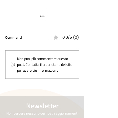
Commenti
0.0/5 (0)
Valle della Vjosa in
DESTINO FOGO: s
Non puoi più commentare questo
post. Contatta il proprietario del sito
Albania: sviluppo del
ecologico e soste
per avere più informazioni.
turismo sostenibile e
turismo e innova
nuovi itinerari
nell’offerta a Fo
responsabili
Verde
Newsletter
Non perdere nessuno dei nostri aggiornamenti