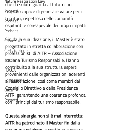
Nature Restoration Law
che da subito guarda al futuro: un 
Progetti
turismo capace di generare valore per i 
territori, rispettoso delle comunità 
Podcast
ospitanti e consapevole dei propri impatti.
Podcast
Sin dalla sua ideazione, il Master è stato 
Cammini
progettato in stretta collaborazione con i 
Certificazione
professionisti di AITR – Associazione 
Italiana Turismo Responsabile. Hanno 
ISTO
contribuito alla sua struttura esperti 
IT.A.CÀ
provenienti dalle organizzazioni aderenti 
Formazione
all’associazione, così come membri del 
Consiglio Direttivo e della Presidenza 
Gaza
AITR, garantendo una coerenza profonda 
Progetti
con i principi del turismo responsabile.
Questa sinergia non si è mai interrotta
: 
AITR ha patrocinato il Master fin dalla 
sua prima edizione
, e continua a essere 