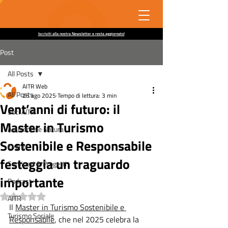
Iscriviti alla nostra Newsletter e resta aggiornato!
Post
All Posts
AITR Web
All Posts
25 ago 2025
Tempo di lettura: 3 min
Vent’anni di futuro: il
Soci AITR
Master in Turismo
Ambiente e Natura
Sostenibile e Responsabile
Eventi
festeggia un traguardo
Seminari & Progetti
importante
Podcast
Valutazione NaN stelle su 5.
AITR
Il 
Master in Turismo Sostenibile e 
Turismo Sociale
Responsabile
, che nel 2025 celebra la 