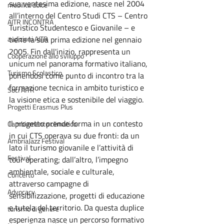
sua ventesima edizione, nasce nel 2004 
mobilità dolce
all’interno del Centro Studi CTS – Centro 
AITR INCONTRA
Turistico Studentesco e Giovanile – e 
audizioni AITR
tiene la sua prima edizione nel gennaio 
2005. Fin dall'inizio, rappresenta un 
Cooperazione allo sviluppo
unicum nel panorama formativo italiano, 
Turismo Scolastico
ponendosi come punto di incontro tra la 
formazione tecnica in ambito turistico e 
Soci AITR
la visione etica e sostenibile del viaggio.
Progetti Erasmus Plus
Il progetto prende forma in un contesto 
Cambiamento climatico
in cui CTS operava su due fronti: da un 
AmbriaJazz Festival
lato il turismo giovanile e l’attività di 
Festival
tour operating; dall’altro, l’impegno 
ambientale, sociale e culturale, 
Concerto
attraverso campagne di 
Advocacy
sensibilizzazione, progetti di educazione 
e tutela del territorio. Da questa duplice 
turismo di genere
esperienza nasce un percorso formativo 