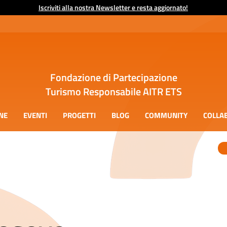
Iscriviti alla nostra Newsletter e resta aggiornato!
Fondazione di Partecipazione
Turismo Responsabile AITR ETS
NE
EVENTI
PROGETTI
BLOG
COMMUNITY
COLLA