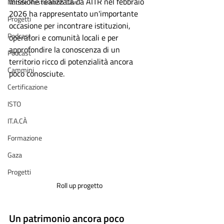
missione realizzata da AITR nel febbraio 
Nature Restoration Law
2026 ha rappresentato un'importante 
Progetti
occasione per incontrare istituzioni, 
Podcast
operatori e comunità locali e per 
approfondire la conoscenza di un 
Podcast
territorio ricco di potenzialità ancora 
Cammini
poco conosciute.
Certificazione
ISTO
IT.A.CÀ
Formazione
Gaza
Progetti
Roll up progetto 
Un patrimonio ancora poco 