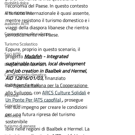
mobilità dolce
l'economia del Paese. In questo contesto 
il turismo internazionale è quasi assente, 
AITR INCONTRA
mentre resistono il turismo domestico e i 
audizioni AITR
viaggi della diaspora libanese che rientra 
Cooperazione allo sviluppo
periodicamente nel Paese.
Turismo Scolastico
Eppure, proprio in questo scenario, il 
Soci AITR
progetto
Madafeh
 - Integrated 
sustainable tourism, local development 
Progetti Erasmus Plus
and job creation in Baalbek and Hermel, 
Cambiamento climatico
AID 12816/01/03, 
finanziato 
AmbriaJazz Festival
dall'
Agenzia Italiana per la Cooperazione 
allo Sviluppo
, 
con 
ARCS Culture Solidali
 e 
Festival
Un Ponte Per (ATS capofila) 
, 
prosegue 
Concerto
nel suo impegno per creare le condizioni 
per una futura ripresa del turismo 
Advocacy
sostenibile
turismo di genere
ibile nelle regioni di Baalbek e Hermel. La 