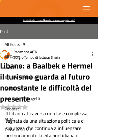
Iscriviti alla nostra Newsletter e resta aggiornato!
Post
All Posts
Redazione AITR
All Posts
30 giu
Tempo di lettura: 3 min
Libano: a Baalbek e Hermel
Soci AITR
il turismo guarda al futuro
Ambiente e Natura
nonostante le difficoltà del
Eventi
presente
Seminari & Progetti
Valutazione NaN stelle su 5.
Podcast
Il Libano attraversa una fase complessa, 
AITR
segnata da una situazione politica e di 
sicurezza che continua a influenzare 
Turismo Sociale
profondamente la vita quotidiana e 