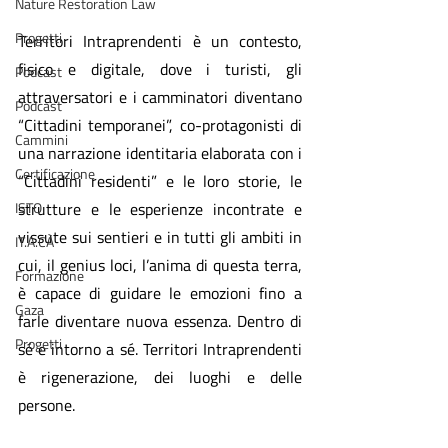
Nature Restoration Law
Progetti
Territori Intraprendenti è un contesto, 
fisico e digitale, dove i turisti, gli 
Podcast
attraversatori e i camminatori diventano 
Podcast
“Cittadini temporanei”, co-protagonisti di 
Cammini
una narrazione identitaria elaborata con i 
Certificazione
“Cittadini residenti” e le loro storie, le 
ISTO
strutture e le esperienze incontrate e 
vissute sui sentieri e in tutti gli ambiti in 
IT.A.CÀ
cui, il genius loci, l’anima di questa terra, 
Formazione
è capace di guidare le emozioni fino a 
Gaza
farle diventare nuova essenza. Dentro di 
Progetti
sé e intorno a sé. Territori Intraprendenti 
è rigenerazione, dei luoghi e delle 
persone.