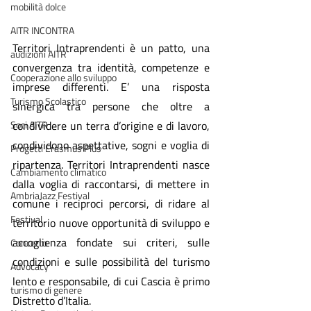
mobilità dolce
AITR INCONTRA
Territori Intraprendenti è un patto, una 
audizioni AITR
convergenza tra identità, competenze e 
Cooperazione allo sviluppo
imprese differenti. E’ una risposta 
Turismo Scolastico
sinergica tra persone che oltre a 
Soci AITR
condividere un terra d’origine e di lavoro, 
condividono aspettative, sogni e voglia di 
Progetti Erasmus Plus
ripartenza. Territori Intraprendenti nasce 
Cambiamento climatico
dalla voglia di raccontarsi, di mettere in 
AmbriaJazz Festival
comune i reciproci percorsi, di ridare al 
Festival
territorio nuove opportunità di sviluppo e 
accoglienza fondate sui criteri, sulle 
Concerto
condizioni e sulle possibilità del turismo 
Advocacy
lento e responsabile, di cui Cascia è primo 
turismo di genere
Distretto d’Italia.