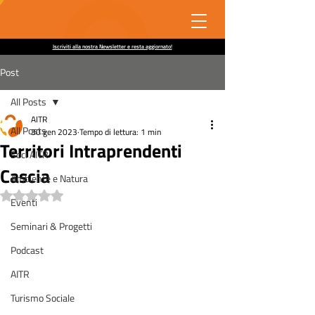
Iscriviti alla nostra Newsletter e resta aggiornato!
Post
All Posts
AITR
All Posts
30 gen 2023
Tempo di lettura: 1 min
Territori Intraprendenti
Soci AITR
Cascia
Ambiente e Natura
Valutazione NaN stelle su 5.
Eventi
Seminari & Progetti
Podcast
AITR
Turismo Sociale