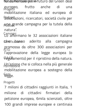
fondamentale per il futuro del Green deal 
Nature Restoration Law
europeo, frutto anche di una 
Progetti
mobilitazione italiana ed europea di 
Podcast
associazioni, ricercatori, società civile per 
una grande campagna per la tutela della 
Podcast
natura”.
Cammini
Lo affermano le 32 associazioni italiane 
che hanno aderito alla campagna 
Certificazione
promossa da oltre 300 associazioni per 
ISTO
l’approvazione della legge europea (o 
IT.A.CÀ
regolamento) per il ripristino della natura. 
Un’azione che si colloca nella più generale 
Formazione
mobilitazione europea a sostegno della 
Gaza
legge.
Progetti
7 milioni di cittadini raggiunti in Italia, 1 
milione di cittadini firmatari della 
petizione europea, 6mila scienziati, oltre 
100 grandi imprese europee e centinaia 