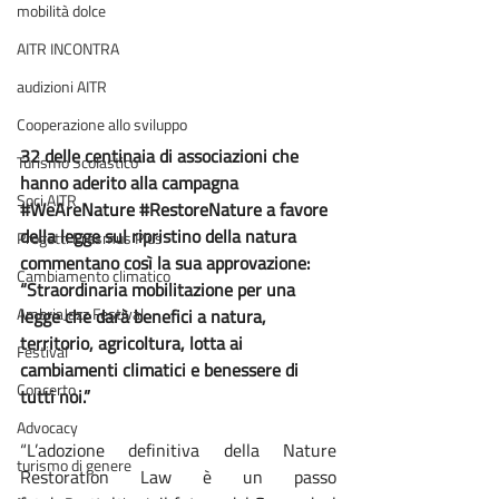
mobilità dolce
AITR INCONTRA
audizioni AITR
Cooperazione allo sviluppo
32 delle centinaia di associazioni che 
Turismo Scolastico
hanno aderito alla campagna 
Soci AITR
#WeAreNature
#RestoreNature
 a favore 
della legge sul ripristino della natura 
Progetti Erasmus Plus
commentano così la sua approvazione: 
Cambiamento climatico
“Straordinaria mobilitazione per una 
AmbriaJazz Festival
legge che darà benefici a natura, 
territorio, agricoltura, lotta ai 
Festival
cambiamenti climatici e benessere di 
Concerto
tutti noi.”
Advocacy
“L’adozione definitiva della Nature 
turismo di genere
Restoration Law è un passo 