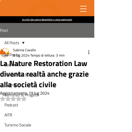
Iscriviti alla nostra Newsletter e resta aggiornato!
Post
All Posts
Sabrina Cavallo
All Posts
8 lug 2024
Tempo di lettura: 3 min
La Nature Restoration Law
Soci AITR
diventa realtà anche grazie
Ambiente e Natura
alla società civile
Eventi
Aggiornamento:
19 lug 2024
Seminari & Progetti
Valutazione NaN stelle su 5.
Podcast
AITR
Turismo Sociale