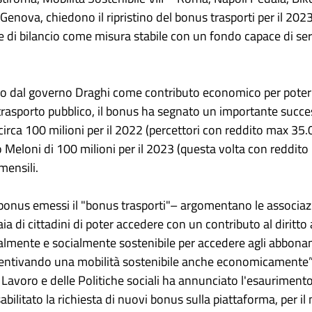
enova, chiedono il ripristino del bonus trasporti per il 2023 
e di bilancio come misura stabile con un fondo capace di se
po dal governo Draghi come contributo economico per poter
asporto pubblico, il bonus ha segnato un importante succ
irca 100 milioni per il 2022 (percettori con reddito max 35.
 Meloni di 100 milioni per il 2023 (questa volta con reddit
mensili.
bonus emessi il "bonus trasporti"– argomentano le associazi
a di cittadini di poter accedere con un contributo al diritto a
mente e socialmente sostenibile per accedere agli abbonam
ncentivando una mobilità sostenibile anche economicamente
l Lavoro e delle Politiche sociali ha annunciato l'esaurimento
ilitato la richiesta di nuovi bonus sulla piattaforma, per 