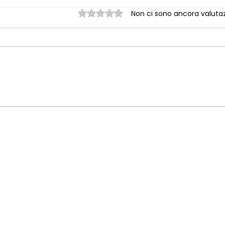
Valutazione 0 stelle su 5.
Non ci sono ancora valutaz