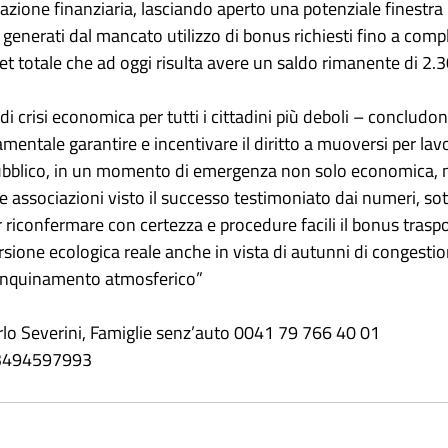
zione finanziaria, lasciando aperto una potenziale finestra 
i generati dal mancato utilizzo di bonus richiesti fino a comp
t totale che ad oggi risulta avere un saldo rimanente di 2.
di crisi economica per tutti i cittadini più deboli – concludon
mentale garantire e incentivare il diritto a muoversi per lavo
ubblico, in un momento di emergenza non solo economica, 
le associazioni visto il successo testimoniato dai numeri, so
 riconfermare con certezza e procedure facili il bonus trasp
ione ecologica reale anche in vista di autunni di congestione
e inquinamento atmosferico”
arlo Severini, Famiglie senz’auto 0041 79 766 40 01
 3494597993