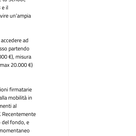
e il
rvire un’ampia
 accedere ad
esso partendo
000 €), misura
o max 20.000 €)
oni firmatarie
lla mobilità in
enti al 
”. Recentemente 
 del fondo, e 
il momentaneo 