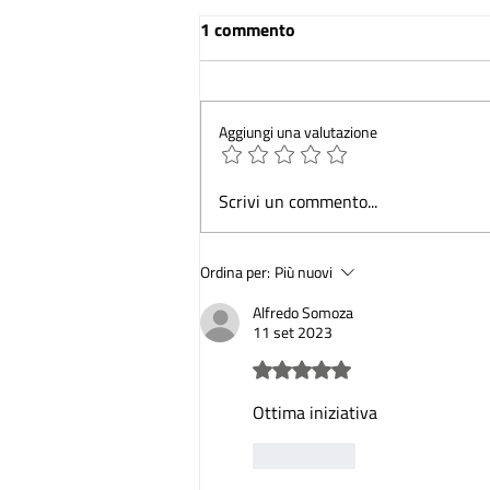
1 commento
Aggiungi una valutazione
Firmato il nuovo protocollo
Scrivi un commento...
d’intesa tra le associazioni di
AMODO per il triennio 2024-
Ordina per:
Più nuovi
2027
Alfredo Somoza
11 set 2023
Valutazione 5 stelle su 5.
Ottima iniziativa
Mi piace