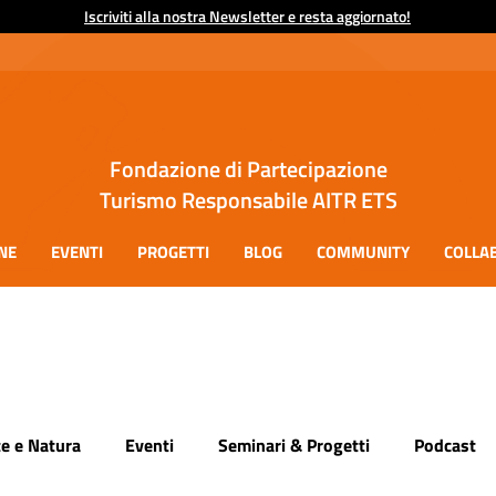
Iscriviti alla nostra Newsletter e resta aggiornato!
Fondazione di Partecipazione
Turismo Responsabile AITR ETS
NE
EVENTI
PROGETTI
BLOG
COMMUNITY
COLLA
e e Natura
Eventi
Seminari & Progetti
Podcast