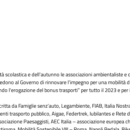
vità scolastica e dell’autunno le associazioni ambientaliste e d
hiedono al Governo di rinnovare l’impegno per una mobilità 
do l'erogazione del bonus trasporti” per tutto il 2023 e per 
critta da Famiglie senz’auto, Legambiente, FIAB, Italia Nos
ti trasporto pubblico, Aigae, Federtrek, Iubilantes e Rete 
sociazione Paesaggisti, AEC Italia – associazione europea c
tiroma, Mobilità Sostenibile VIII – Roma, Napoli Pedala, Bik