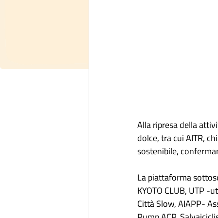
Alla ripresa della atti
dolce, tra cui AITR, c
sostenibile, conferman
La piattaforma sottos
KYOTO CLUB, UTP -uten
Città Slow, AIAPP- As
Pump ACP, Salvaiciclis