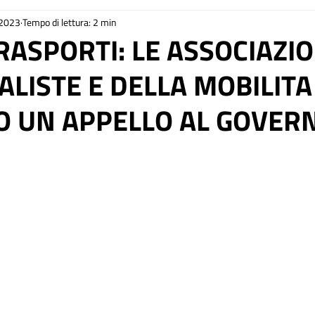
 2023
Tempo di lettura: 2 min
TRA
audizioni AITR
Cooperazione allo sviluppo
Tu
ASPORTI: LE ASSOCIAZIO
LISTE E DELLA MOBILITA
 Plus
Cambiamento climatico
AmbriaJazz Festival
O UN APPELLO AL GOVER
e
Nature Restoration Law
Progetti
Podcast
elle su 5.
.A.CÀ
Formazione
Gaza