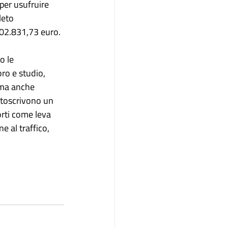
per usufruire 
leto 
302.831,73 euro.
o le 
ro e studio, 
ma anche 
ttoscrivono un 
orti come leva 
 al traffico, 