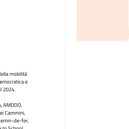
ella mobilità 
democratica e 
il 2024.
tra, AMODO,
dei Cammini,
hemin-de-fer,
e to School,