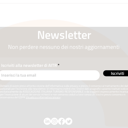
Newsletter
Non perdere nessuno dei nostri aggiornamenti
Iscriviti alla newsletter di AITR
Iscriviti
Dichiaro di avere preso attenta visione dell’informativa sulla privacy e presto il consenso al trattamento dei dat
personali per l’iscrizione alla newsletter. Vi informiamo inoltre che i Vostri dati anagrafici saranno trattati solo 
esclusivamente da ASSOCIAZIONE ITALIANA TURISMO RESPONSABILE o da soggetti espressamente incarica
per l’esecuzione di alcuni dei servizi richiesti e non verranno ceduti a terzi senza un Vostro previo consenso in
osservanza del GDPR
Visualizza informativa privacy