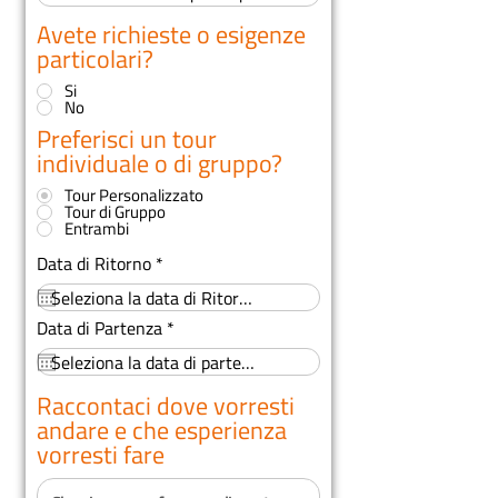
Avete richieste o esigenze
particolari?
*
Si
No
Preferisci un tour
individuale o di gruppo?
*
Tour Personalizzato
Tour di Gruppo
Entrambi
r
Data di Ritorno
*
e
q
u
r
Data di Partenza
*
i
e
r
q
e
u
d
i
Raccontaci dove vorresti
r
andare e che esperienza
e
vorresti fare
d