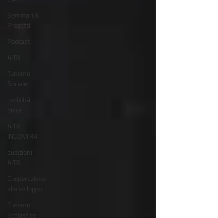
Seminari &
Progetti
Podcast
AITR
Turismo
Sociale
mobilità
dolce
AITR
INCONTRA
audizioni
AITR
Cooperazione
allo sviluppo
Turismo
Scolastico