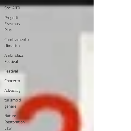
Soci AITR
Progetti
Erasmus
Plus
Cambiamento
climatico
AmbriaJazz
Festival
Festival
Concerto
Advocacy
turismo di
genere
Nature
Restoration
Law