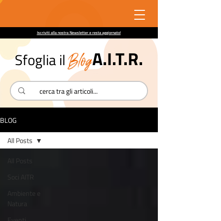
Iscriviti alla nostra Newsletter e resta aggiornato!
A.I.T.R.
Blog
Sfoglia il
BLOG
All Posts
All Posts
Soci AITR
Ambiente e
Natura
Eventi