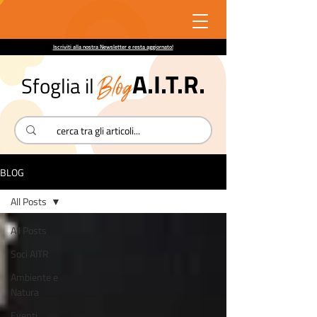
Iscriviti alla nostra Newsletter e resta aggiornato!
A.I.T.R.
Blog
Sfoglia il
BLOG
All Posts
All Posts
Soci AITR
Ambiente e
Natura
Eventi