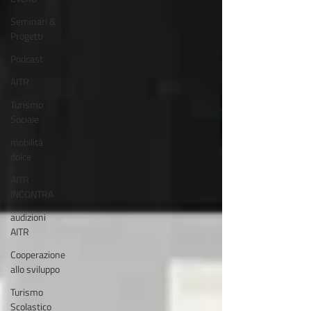
Seminari &
Progetti
Podcast
AITR
Turismo
Sociale
mobilità
dolce
AITR
INCONTRA
audizioni
AITR
Cooperazione
allo sviluppo
Turismo
Scolastico