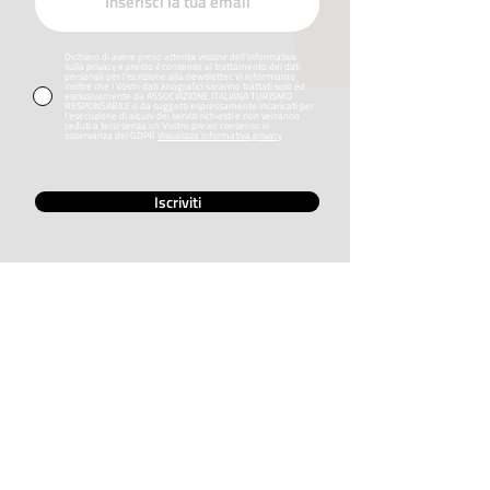
Dichiaro di avere preso attenta visione dell’informativa
sulla privacy e presto il consenso al trattamento dei dati
personali per l’iscrizione alla newsletter. Vi informiamo
inoltre che i Vostri dati anagrafici saranno trattati solo ed
esclusivamente da ASSOCIAZIONE ITALIANA TURISMO
RESPONSABILE o da soggetti espressamente incaricati per
l’esecuzione di alcuni dei servizi richiesti e non verranno
ceduti a terzi senza un Vostro previo consenso in
osservanza del GDPR
Visualizza informativa privacy
Iscriviti