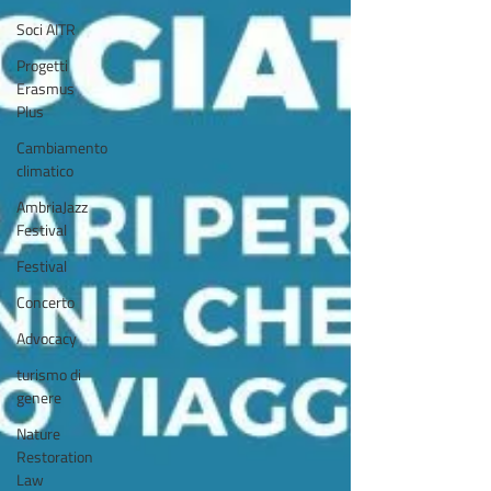
Soci AITR
Progetti
Erasmus
Plus
Cambiamento
climatico
AmbriaJazz
Festival
Festival
Concerto
Advocacy
turismo di
genere
Nature
Restoration
Law