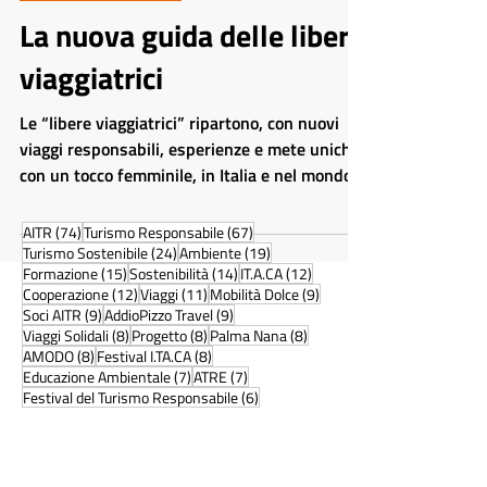
Tempo di lettura: 2 min
SEMINARI & PROGETTI
La nuova guida delle libere
viaggiatrici
Le “libere viaggiatrici” ripartono, con nuovi
viaggi responsabili, esperienze e mete uniche
con un tocco femminile, in Italia e nel mondo
74 post
67 post
AITR
(74)
Turismo Responsabile
(67)
24 post
19 post
Turismo Sostenibile
(24)
Ambiente
(19)
15 post
14 post
12 post
Formazione
(15)
Sostenibilità
(14)
IT.A.CA
(12)
12 post
11 post
9 post
Cooperazione
(12)
Viaggi
(11)
Mobilità Dolce
(9)
9 post
9 post
Soci AITR
(9)
AddioPizzo Travel
(9)
8 post
8 post
8 post
Viaggi Solidali
(8)
Progetto
(8)
Palma Nana
(8)
8 post
8 post
AMODO
(8)
Festival I.TA.CA
(8)
7 post
7 post
Educazione Ambientale
(7)
ATRE
(7)
6 post
Festival del Turismo Responsabile
(6)