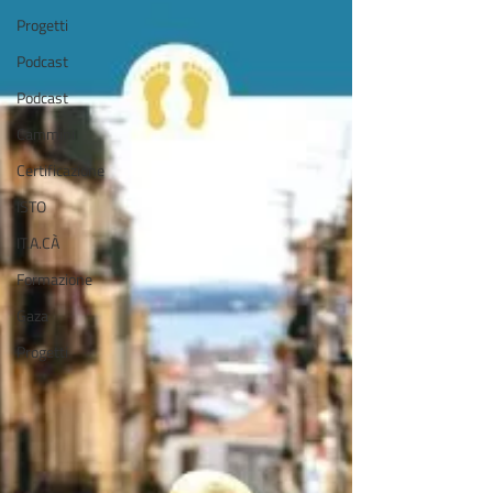
Progetti
Podcast
Podcast
Cammini
Certificazione
ISTO
IT.A.CÀ
Formazione
Gaza
Progetti