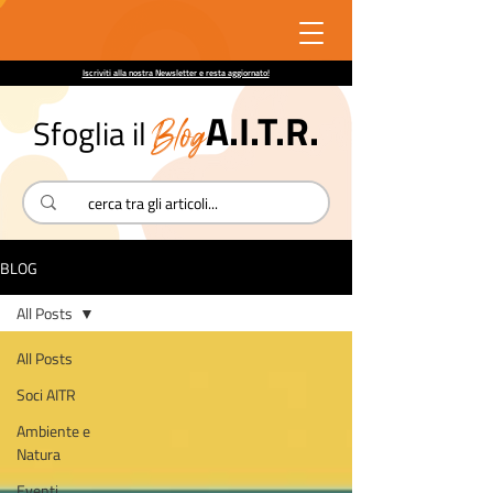
Iscriviti alla nostra Newsletter e resta aggiornato!
A.I.T.R.
Blog
Sfoglia il
BLOG
All Posts
All Posts
Soci AITR
Ambiente e
Natura
Eventi