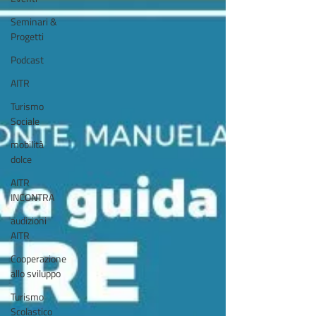
Seminari &
Progetti
Podcast
AITR
Turismo
Sociale
mobilità
dolce
AITR
INCONTRA
audizioni
AITR
Cooperazione
allo sviluppo
Turismo
Scolastico