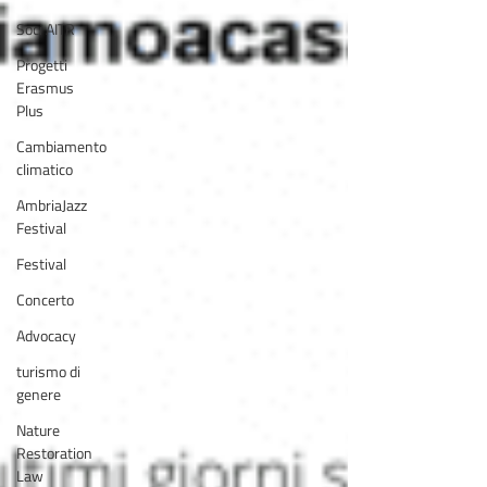
Soci AITR
Progetti
Erasmus
Plus
Cambiamento
climatico
AmbriaJazz
Festival
Festival
Concerto
Advocacy
turismo di
genere
Nature
Restoration
Law