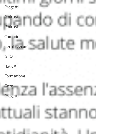
Progetti
Podcast
Podcast
Cammini
Certificazione
ISTO
IT.A.CÀ
Formazione
Gaza
Progetti