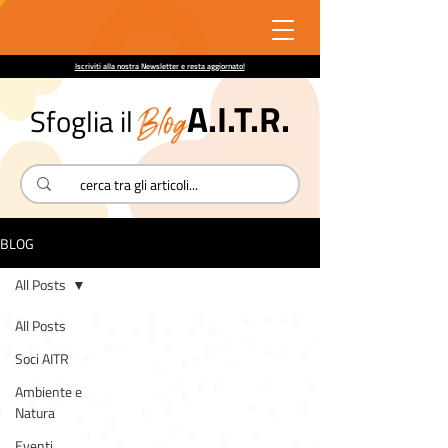
Iscriviti alla nostra Newsletter e resta aggiornato!
A.I.T.R.
Blog
Sfoglia il
BLOG
All Posts
All Posts
Soci AITR
Ambiente e
Natura
Eventi