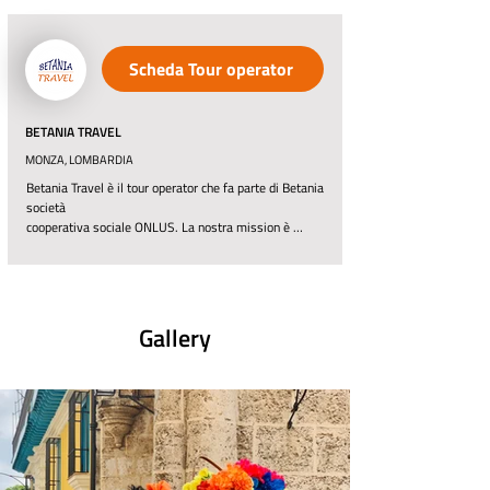
Ancora oggi continuiamo a promuovere 
instancabilmente i principi dell’ecoturismo, per 
diffondere la cultura del viaggio autentico, che guida 
Scheda Tour operator
tutte le persone che vogliono realizzare con noi, ogni

giorno, questa visione.
BETANIA TRAVEL
MONZA, LOMBARDIA
Betania Travel è il tour operator che fa parte di Betania 
società

cooperativa sociale ONLUS. La nostra mission è 
l’inserimento di

persone svantaggiate creando, direttamente o 
indirettamente,

opportunità di lavoro. Proponiamo un turismo 
responsabile, sostenibile e slow, volto a far conoscere 
Gallery
tutte quelle realtà escluse dal

turismo di massa, ma dal valore storico e culturale 
unico.

Lavoriamo seguendo il principio del tailor made, 
offrendo ai nostri clienti suggestioni di viaggio e 
garantendo loro il nostro supporto per personalizzare 
la loro esperienza.