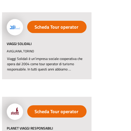
del sud del mondo, sostenendo più di 200 progetti 
sociali e per indotto migliaia di persone. Crediamo in 
un modo gentile di viaggiare, profondo e responsabile, 
attento alla cultura locale e alla sostenibilità, passo 
dopo passo.
Scheda Tour operator
VIAGGI SOLIDALI
AVIGLIANA, TORINO
Viaggi Solidali è un’impresa sociale cooperativa che 
opera dal 2004 come tour operator di turismo 
responsabile. In tutti questi anni abbiamo 
accompagnato con professionalità e passione oltre 
ventimila viaggiatori a scoprire l’Italia e il mondo 
attraverso l’incontro con le popolazioni locali, 
promuovendo il “turismo dal volto umano” e il buon 
viaggiare anche attraverso conferenze ed eventi a 
Torino e altrove. Per l’organizzazione e vendita di tutti 
i nostri viaggi a piedi abbiamo instaurato da oltre 10 
Scheda Tour operator
anni uno stretto rapporto di partnership con la 
cooperativa Walden viaggi a piedi.
PLANET VIAGGI RESPONSABILI