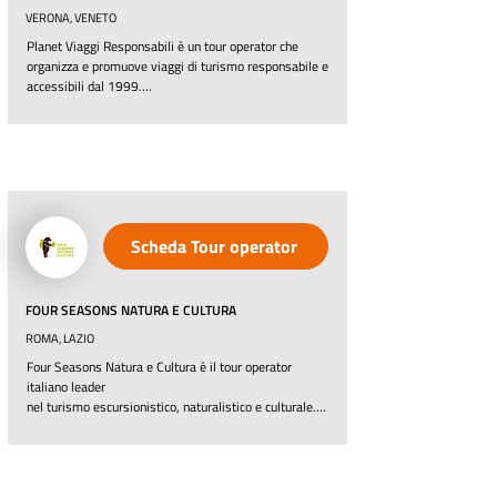
VERONA, VENETO
Planet Viaggi Responsabili è un tour operator che 
organizza e promuove viaggi di turismo responsabile e 
accessibili dal 1999.

Oggi sono più di 45 i Paesi che raggiungiamo con i 
nostri viaggi.

L'obiettivo è quello di dimostrare, con i fatti, che 
un'altra economia nel turismo è possibile, che un altro 
mondo è possibile più equo, paritario, solidale e 
sostenibile. Viaggiare in Europa, Africa, America 
Latina e Asia senza rinunciare a vedere meraviglie 
Scheda Tour operator
naturali e monumenti artistici, ma cercando al tempo 
stesso di avvicinarsi, con rispetto, a chi in questi 
Paesi vive.
FOUR SEASONS NATURA E CULTURA
ROMA, LAZIO
Four Seasons Natura e Cultura è il tour operator 
italiano leader

nel turismo escursionistico, naturalistico e culturale. 
Organizziamo viaggi di gruppo dal lontano 1993, e non 
abbiamo mai smesso di proporre agli amanti del 
trekking e della natura percorsi originali e suggestivi, 
lontani dalle logiche del turismo tradizionale.
