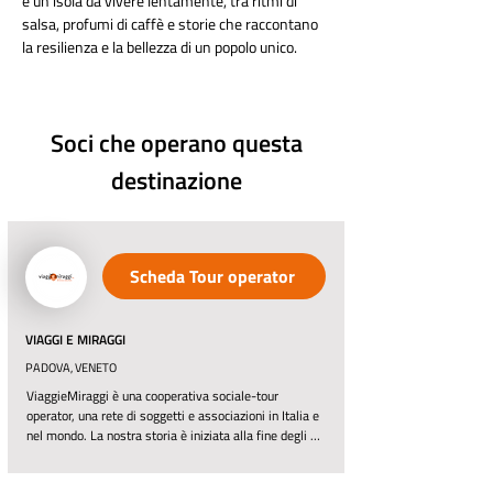
è un'isola da vivere lentamente, tra ritmi di 
salsa, profumi di caffè e storie che raccontano 
la resilienza e la bellezza di un popolo unico.
Soci che operano questa
destinazione
Scheda Tour operator
VIAGGI E MIRAGGI
PADOVA, VENETO
ViaggieMiraggi è una cooperativa sociale-tour 
operator, una rete di soggetti e associazioni in Italia e 
nel mondo. La nostra storia è iniziata alla fine degli 
anni '90 e oggi lavoriamo in 4 continenti collaborando 
con più di 100 comunità locali in 50 paesi del nord e 