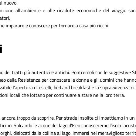
el nuovo.
tenzione all’ambiente e alle ricadute economiche del viaggio so
atori.
he imparare e conoscere per tornare a casa più ricchi.
i
uno dei tratti più autentici e antichi. Pontremoli con le suggestive 
eo della Resistenza per conoscere le donne e gli uomini che hanno fa
sibile l’apertura di ostelli, bed and breakfast e la sopravvivenza d
ioni locali che lottano per continuare a stare nella loro terra.
ncora troppo da scoprire. Per strade insolite ci imbattiamo in un a
 Ticino. Solcando le acque del lago d’Iseo conosceremo l’isola lacus
borghi, dislocati dalla collina al lago. Immersi nel meraviglioso terr