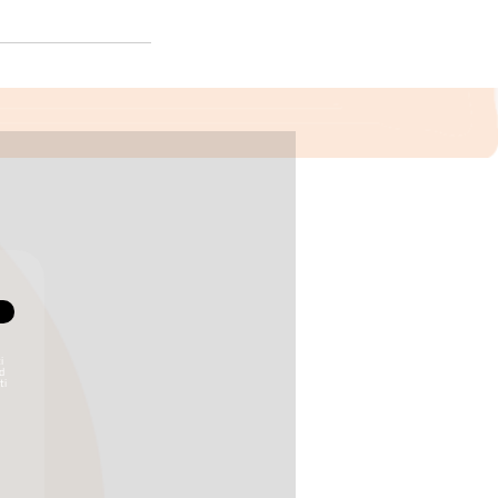
i
ed
ti