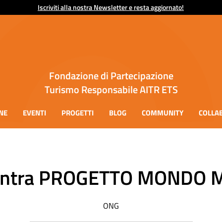
Iscriviti alla nostra Newsletter e resta aggiornato!
Fondazione di Partecipazione
Turismo Responsabile AITR ETS
NE
EVENTI
PROGETTI
BLOG
COMMUNITY
COLLA
ontra PROGETTO MONDO 
ONG