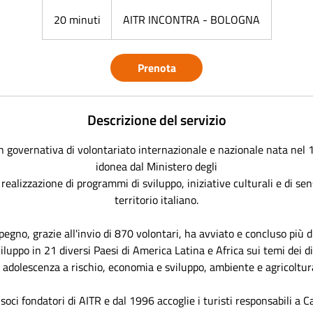
20 minuti
2
AITR INCONTRA - BOLOGNA
0
m
Prenota
i
n
u
Descrizione del servizio
t
i
 governativa di volontariato internazionale e nazionale nata nel 
idonea dal Ministero degli
a realizzazione di programmi di sviluppo, iniziative culturali e di sen
territorio italiano.
pegno, grazie all'invio di 870 volontari, ha avviato e concluso più d
iluppo in 21 diversi Paesi di America Latina e Africa sui temi dei di
 adolescenza a rischio, economia e sviluppo, ambiente e agricoltur
 soci fondatori di AITR e dal 1996 accoglie i turisti responsabili a 