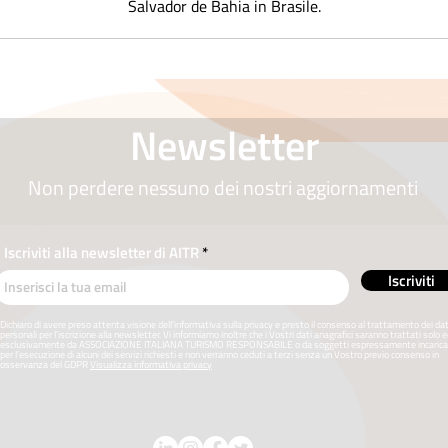
Salvador de Bahia in Brasile.
Newsletter
Non perdere nessuno dei nostri aggiornamenti
Iscriviti alla newsletter di AITR
Iscriviti
Dichiaro di avere preso attenta visione dell’informativa sulla privacy e presto il consenso al trattamento dei dat
personali per l’iscrizione alla newsletter. Vi informiamo inoltre che i Vostri dati anagrafici saranno trattati solo 
esclusivamente da ASSOCIAZIONE ITALIANA TURISMO RESPONSABILE o da soggetti espressamente incarica
per l’esecuzione di alcuni dei servizi richiesti e non verranno ceduti a terzi senza un Vostro previo consenso in
osservanza del GDPR
Visualizza informativa privacy