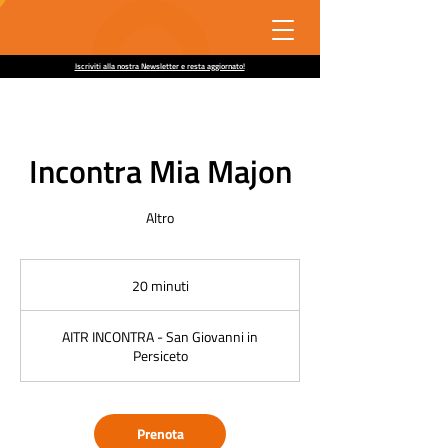
Iscriviti alla nostra Newsletter e resta aggiornato!
Incontra Mia Majon
Altro
20 minuti
2
0
m
AITR INCONTRA - San Giovanni in
i
Persiceto
n
u
t
i
Prenota