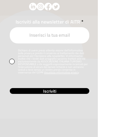
Iscriviti alla newsletter di AITR
Dichiaro di avere preso attenta visione dell’informativa
sulla privacy e presto il consenso al trattamento dei dati
personali per l’iscrizione alla newsletter. Vi informiamo
inoltre che i Vostri dati anagrafici saranno trattati solo ed
esclusivamente da ASSOCIAZIONE ITALIANA TURISMO
RESPONSABILE o da soggetti espressamente incaricati per
l’esecuzione di alcuni dei servizi richiesti e non verranno
ceduti a terzi senza un Vostro previo consenso in
osservanza del GDPR
Visualizza informativa privacy
Iscriviti