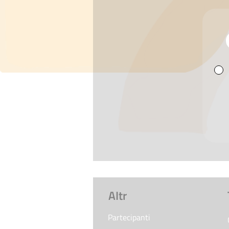
AItr
Partecipanti