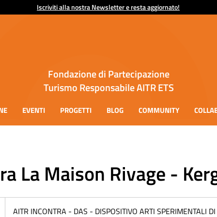
Iscriviti alla nostra Newsletter e resta aggiornato!
Fondazione di Partecipazione
Turismo Responsabile AITR ETS
NE
EVENTI
PROGETTI
BLOG
COMMUNITY
COLLA
ra La Maison Rivage - Ke
2
AITR INCONTRA - DAS - DISPOSITIVO ARTI SPERIMENTALI 