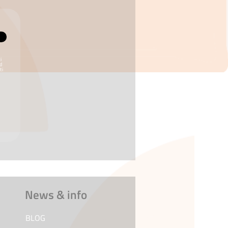
i
ed
ti
News & info
BLOG