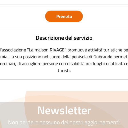
0
m
Prenota
n
u
Descrizione del servizio
t
l'associazione "La maison RIVAGE" promuove attività turistiche pe
omia. La sua posizione nel cuore della penisola di Guérande permette
ordinari, di accogliere persone con disabilità nei luoghi di attività e
turisti.
Newsletter
Non perdere nessuno dei nostri aggiornamenti