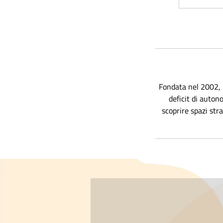
i
i
Fondata nel 2002, 
deficit di auton
scoprire spazi stra