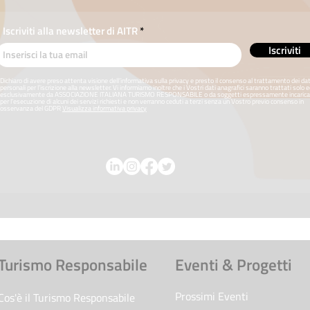
Iscriviti alla newsletter di AITR
Iscriviti
Dichiaro di avere preso attenta visione dell’informativa sulla privacy e presto il consenso al trattamento dei dat
personali per l’iscrizione alla newsletter. Vi informiamo inoltre che i Vostri dati anagrafici saranno trattati solo 
esclusivamente da ASSOCIAZIONE ITALIANA TURISMO RESPONSABILE o da soggetti espressamente incarica
per l’esecuzione di alcuni dei servizi richiesti e non verranno ceduti a terzi senza un Vostro previo consenso in
osservanza del GDPR
Visualizza informativa privacy
Turismo Responsabile
Eventi & Progetti
Prossimi Eventi
Cos'è il Turismo Responsabile