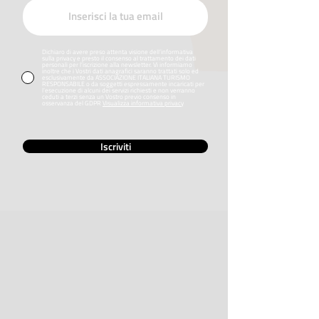
Dichiaro di avere preso attenta visione dell’informativa
sulla privacy e presto il consenso al trattamento dei dati
personali per l’iscrizione alla newsletter. Vi informiamo
inoltre che i Vostri dati anagrafici saranno trattati solo ed
esclusivamente da ASSOCIAZIONE ITALIANA TURISMO
RESPONSABILE o da soggetti espressamente incaricati per
l’esecuzione di alcuni dei servizi richiesti e non verranno
ceduti a terzi senza un Vostro previo consenso in
osservanza del GDPR
Visualizza informativa privacy
Iscriviti