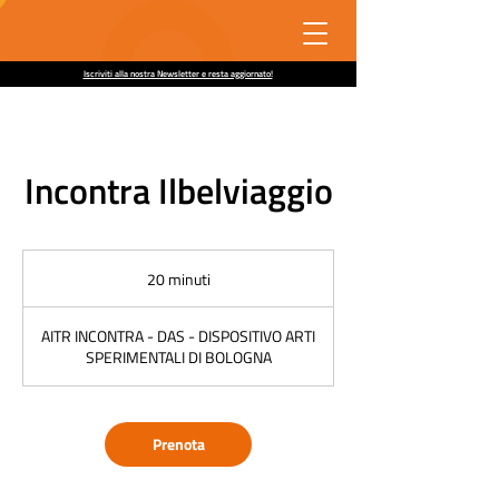
Iscriviti alla nostra Newsletter e resta aggiornato!
Incontra Ilbelviaggio
20 minuti
2
0
m
AITR INCONTRA - DAS - DISPOSITIVO ARTI
i
SPERIMENTALI DI BOLOGNA
n
u
t
i
Prenota