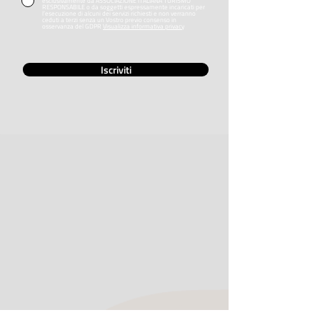
esclusivamente da ASSOCIAZIONE ITALIANA TURISMO
RESPONSABILE o da soggetti espressamente incaricati per
l’esecuzione di alcuni dei servizi richiesti e non verranno
ceduti a terzi senza un Vostro previo consenso in
osservanza del GDPR
Visualizza informativa privacy
Iscriviti