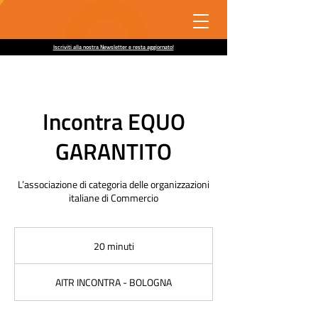
Iscriviti alla nostra Newsletter e resta aggiornato!
Incontra EQUO
GARANTITO
L’associazione di categoria delle organizzazioni
italiane di Commercio
20 minuti
2
0
m
AITR INCONTRA - BOLOGNA
i
n
u