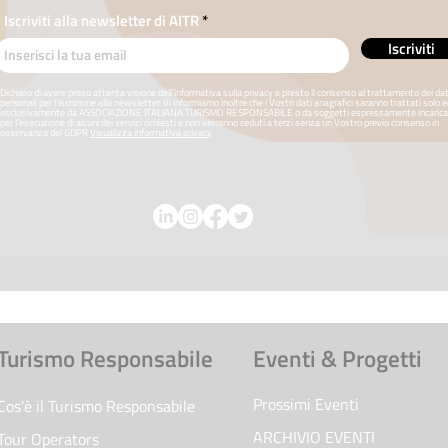
Iscriviti alla newsletter di AITR
Iscriviti
Dichiaro di avere preso attenta visione dell’informativa sulla privacy e presto il consenso al trattamento dei dat
personali per l’iscrizione alla newsletter. Vi informiamo inoltre che i Vostri dati anagrafici saranno trattati solo 
esclusivamente da ASSOCIAZIONE ITALIANA TURISMO RESPONSABILE o da soggetti espressamente incarica
per l’esecuzione di alcuni dei servizi richiesti e non verranno ceduti a terzi senza un Vostro previo consenso in
osservanza del GDPR
Visualizza informativa privacy
Turismo Responsabile
Eventi & Progetti
Prossimi Eventi
Cos'è il Turismo Responsabile
ARCHIVIO EVENTI
Tour Operators