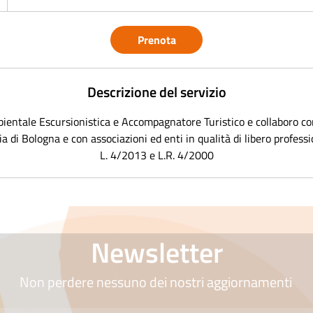
0
m
Prenota
n
u
Descrizione del servizio
t
entale Escursionistica e Accompagnatore Turistico e collaboro c
a di Bologna e con associazioni ed enti in qualità di libero professi
L. 4/2013 e L.R. 4/2000
Newsletter
Non perdere nessuno dei nostri aggiornamenti