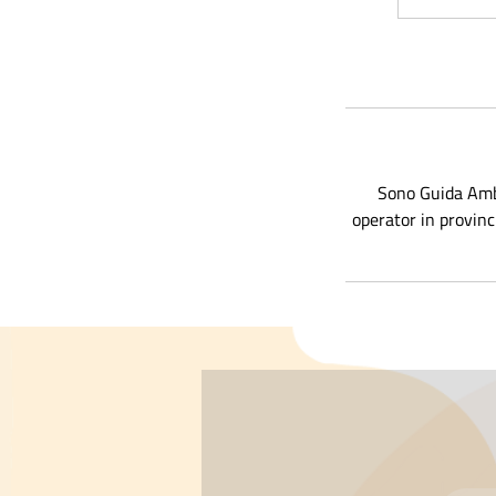
i
i
Sono Guida Ambi
operator in provinci