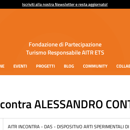
Iscriviti alla nostra Newsletter e resta aggiornato!
Fondazione di Partecipazione
Turismo Responsabile AITR ETS
NE
EVENTI
PROGETTI
BLOG
COMMUNITY
COLLA
ncontra ALESSANDRO CON
2
AITR INCONTRA - DAS - DISPOSITIVO ARTI SPERIMENTALI 