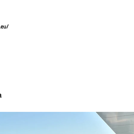
.eu/
a