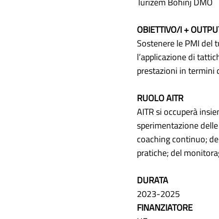
Turizem Bohinj DMO
OBIETTIVO/I + OUTPU
Sostenere le PMI del tu
l’applicazione di tatti
prestazioni in termini d
RUOLO AITR
AITR si occuperà insiem
sperimentazione delle 
coaching continuo; del
pratiche; del monitorag
DURATA
2023-2025
FINANZIATORE