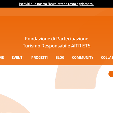
Iscriviti alla nostra Newsletter e resta aggiornato!
Fondazione di Partecipazione
Turismo Responsabile AITR ETS
NE
EVENTI
PROGETTI
BLOG
COMMUNITY
COLLA