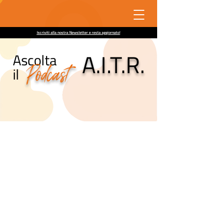
Iscriviti alla nostra Newsletter e resta aggiornato!
A.I.T.R.
Ascolta
Podcast
il