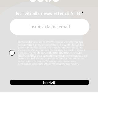
Iscriviti alla newsletter di AITR
Dichiaro di avere preso attenta visione dell’informativa
sulla privacy e presto il consenso al trattamento dei dati
personali per l’iscrizione alla newsletter. Vi informiamo
inoltre che i Vostri dati anagrafici saranno trattati solo ed
esclusivamente da ASSOCIAZIONE ITALIANA TURISMO
RESPONSABILE o da soggetti espressamente incaricati per
l’esecuzione di alcuni dei servizi richiesti e non verranno
ceduti a terzi senza un Vostro previo consenso in
osservanza del GDPR
Visualizza informativa privacy
Iscriviti