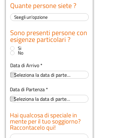
Quante persone siete ?
Sono presenti persone con
esigenze particolari ?
*
Si
No
r
Data di Arrivo
*
e
q
u
i
r
Data di Partenza
*
r
e
e
q
d
u
i
r
Hai qualcosa di speciale in
e
mente per il tuo soggiorno?
d
Raccontacelo qui!