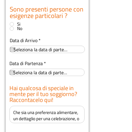
Sono presenti persone con
esigenze particolari ?
*
Si
No
r
Data di Arrivo
*
e
q
u
i
r
Data di Partenza
*
r
e
e
q
d
u
i
r
Hai qualcosa di speciale in
e
mente per il tuo soggiorno?
d
Raccontacelo qui!