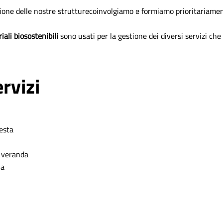
ione delle nostre strutturecoinvolgiamo e formiamo prioritariamen
iali biosostenibili
sono usati per la gestione dei diversi servizi ch
rvizi
esta
i, veranda
na