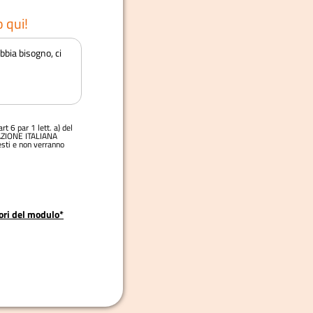
 qui!
rt 6 par 1 lett. a) del
IAZIONE ITALIANA
sti e non verranno
tori del modulo*