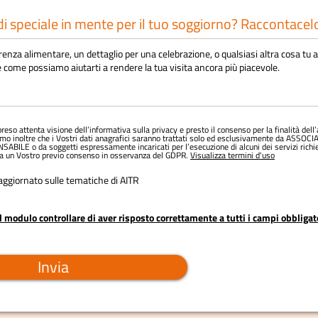
e
e
d
d
i speciale in mente per il tuo soggiorno? Raccontacelo
reso attenta visione dell’informativa sulla privacy e presto il consenso per la finalità dell’a
mo inoltre che i Vostri dati anagrafici saranno trattati solo ed esclusivamente da ASSOC
ILE o da soggetti espressamente incaricati per l’esecuzione di alcuni dei servizi richie
nza un Vostro previo consenso in osservanza del GDPR.
Visualizza termini d'uso
aggiornato sulle tematiche di AITR
il modulo controllare di aver risposto correttamente a tutti i campi obbliga
Invia