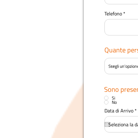
Telefono
Quante pers
Sono presen
Si
No
Data di Arrivo
*
i