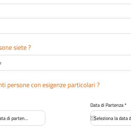
one siete ?
ti persone con esigenze particolari ?
*
r
r
Data di Partenza
*
e
e
q
q
u
u
i
r
r