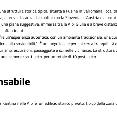
̀ una struttura storica tipica, situata a Fusine in Valromana, local
lia, a breve distanza dai confini con la Slovenia e l’Austria e a pochi
in una piana suggestiva, immersa tra le Alpi Giulie e a breve distanz
i affascinanti.
ffre un’esperienza autentica, con un ambiente tradizionale, una cuc
ione alla sostenibilità. È un luogo ideale per chi cerca tranquillita
oturismo, escursioni, passeggiate e sci nelle vicinanze. La struttura
 una camera con 1 letto, per un totale di 10 posti letto.
nsabile
a Kantina nelle Alpi è un edificio storico privato, tipico della zona