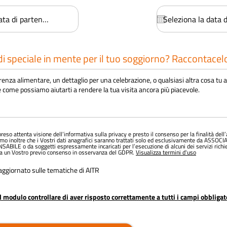
e
e
q
q
u
u
i
r
r
e
e
d
d
i speciale in mente per il tuo soggiorno? Raccontacelo
reso attenta visione dell’informativa sulla privacy e presto il consenso per la finalità dell’a
mo inoltre che i Vostri dati anagrafici saranno trattati solo ed esclusivamente da ASSOC
ILE o da soggetti espressamente incaricati per l’esecuzione di alcuni dei servizi richie
nza un Vostro previo consenso in osservanza del GDPR.
Visualizza termini d'uso
aggiornato sulle tematiche di AITR
il modulo controllare di aver risposto correttamente a tutti i campi obbliga