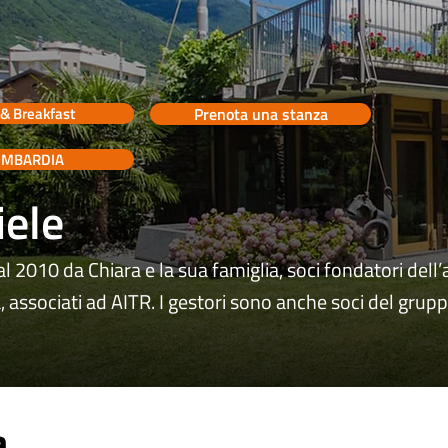
& Breakfast
Prenota una stanza
OMBARDIA
ele
l 2010 da Chiara e la sua famiglia, soci fondatori dell
 associati ad AITR. I gestori sono anche soci del grupp
a