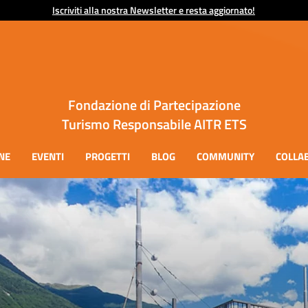
Iscriviti alla nostra Newsletter e resta aggiornato!
Fondazione di Partecipazione
Turismo Responsabile AITR ETS
NE
EVENTI
PROGETTI
BLOG
COMMUNITY
COLLA