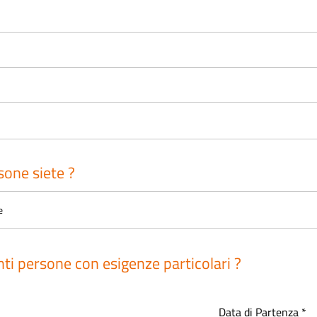
one siete ?
ti persone con esigenze particolari ?
*
r
r
Data di Partenza
*