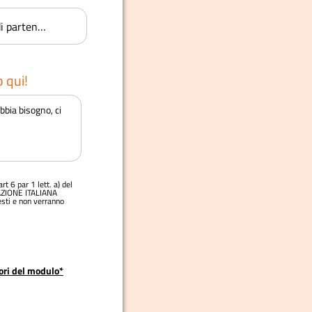
 qui!
rt 6 par 1 lett. a) del
IAZIONE ITALIANA
sti e non verranno
tori del modulo*