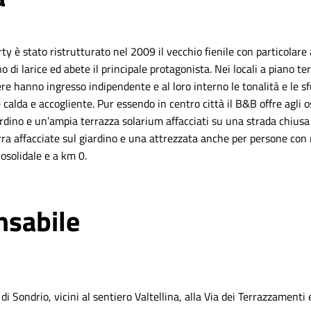
rty è stato ristrutturato nel 2009 il vecchio fienile con particolare
o di larice ed abete il principale protagonista. Nei locali a piano ter
e hanno ingresso indipendente e al loro interno le tonalità e le 
lda e accogliente. Pur essendo in centro città il B&B offre agli osp
ardino e un’ampia terrazza solarium affacciati su una strada chiusa a
rra affacciate sul giardino e una attrezzata anche per persone con mo
uosolidale e a km 0.
nsabile
i Sondrio, vicini al sentiero Valtellina, alla Via dei Terrazzamenti 