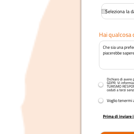
i
Hai qualcosa d
Dichiaro di avere p
GDPR. Vi informia
TURISMO RESPONSAB
ceduti a terzi se
Voglio tenermi 
Prima di inviare 