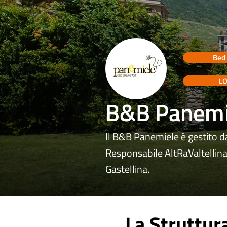
Bed 
L
B&B Panemi
Il B&B Panemiele è gestito da
Responsabile AltRaValtellina,
Gastellina.
La Struttur