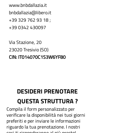
www.bnbdallazia.it
bnbdallazia@libero.it
+39 329 762 93 18
;
+39 0342 430097
Via Stazione, 20
23020 Tresivio (SO)
CIN: IT014070C1S3W6YF80
DESIDERI PRENOTARE
QUESTA STRUTTURA ?
Compila il form personalizzato per
verificare la disponibilità nei tuoi giorni
preferiti e per inviare le informazioni
riguardo la tua prenotazione.
I nostri
soci ti risponderanno al più presto!