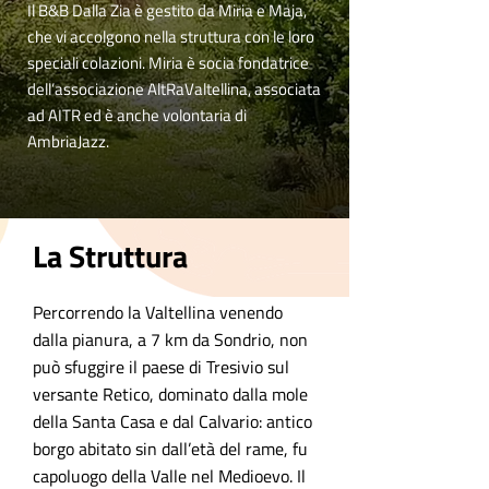
Il B&B Dalla Zia è gestito da Miria e Maja,
che vi accolgono nella struttura con le loro
speciali colazioni. Miria è socia fondatrice
dell’associazione AltRaValtellina, associata
ad AITR ed è anche volontaria di
AmbriaJazz.
La Struttura
Percorrendo la Valtellina venendo
dalla pianura, a 7 km da Sondrio, non
può sfuggire il paese di Tresivio sul
versante Retico, dominato dalla mole
della Santa Casa e dal Calvario: antico
borgo abitato sin dall’età del rame, fu
capoluogo della Valle nel Medioevo. Il