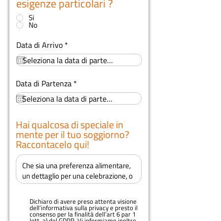
esigenze particolari ?
*
Si
No
r
Data di Arrivo
*
e
q
u
i
r
Data di Partenza
*
r
e
e
q
d
u
i
r
Hai qualcosa di speciale in
e
mente per il tuo soggiorno?
d
Raccontacelo qui!
Dichiaro di avere preso attenta visione
dell’informativa sulla privacy e presto il
consenso per la finalità dell’art 6 par 1
lett. a) del GDPR. Vi informiamo inoltre