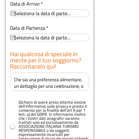
r
Data di Arrivo
*
e
q
u
i
r
Data di Partenza
*
r
e
e
q
d
u
i
r
Hai qualcosa di speciale in
e
mente per il tuo soggiorno?
d
Raccontacelo qui!
Dichiaro di avere preso attenta visione
dell’informativa sulla privacy e presto il
consenso per la finalità dell’art 6 par 1
lett. a) del GDPR. Vi informiamo inoltre
che i Vostri dati anagrafici saranno
trattati solo ed esclusivamente da
ASSOCIAZIONE ITALIANA TURISMO
RESPONSABILE o da soggetti
espressamente incaricati per
l’esecuzione di alcuni dei servizi richiesti