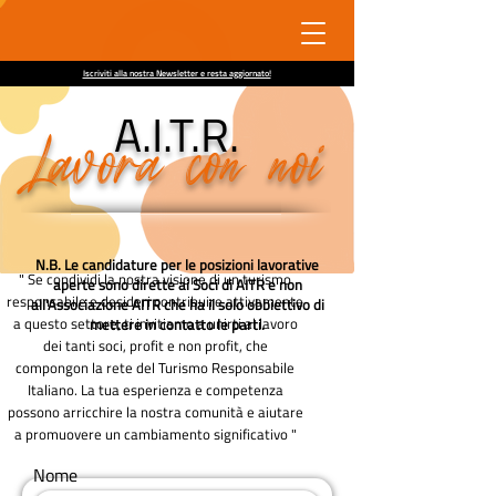
Iscriviti alla nostra Newsletter e resta aggiornato!
A.I.T.R.
Lavora con noi
N
.B. Le candidature per le posizioni lavorative
" Se condividi la nostra visione di un turismo
aperte sono dirette ai Soci di AITR e non
responsabile e desideri contribuire attivamente
all'Associazione AITR che ha il solo obbiettivo di
a questo settore, ti invitiamo a unirti al lavoro
mettere in contatto le parti.
dei tanti soci, profit e non profit, che
compongon la rete del Turismo Responsabile
Italiano.
La tua esperienza e competenza
possono arricchire la nostra comunità e aiutare
a promuovere un cambiamento significativo "
Nome