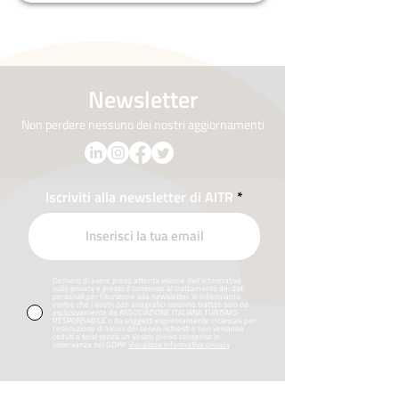
Newsletter
Non perdere nessuno dei nostri aggiornamenti
Iscriviti alla newsletter di AITR
Dichiaro di avere preso attenta visione dell’informativa
sulla privacy e presto il consenso al trattamento dei dati
personali per l’iscrizione alla newsletter. Vi informiamo
inoltre che i Vostri dati anagrafici saranno trattati solo ed
esclusivamente da ASSOCIAZIONE ITALIANA TURISMO
RESPONSABILE o da soggetti espressamente incaricati per
l’esecuzione di alcuni dei servizi richiesti e non verranno
ceduti a terzi senza un Vostro previo consenso in
osservanza del GDPR
Visualizza informativa privacy
Iscriviti