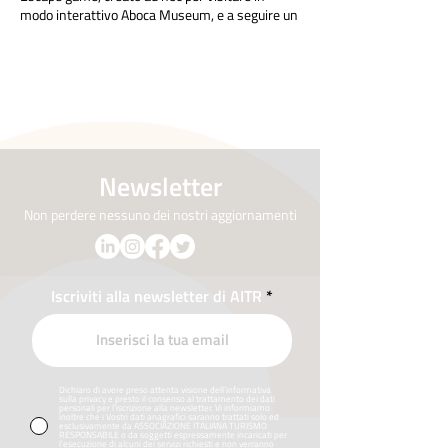
modo interattivo Aboca Museum, e a seguire un
laboratorio erboristico nel quale creare un
unguento all’aloe da riportare a casa.
Per eventuali Info contattare :
scuole@circoloesploratori.it
Tel: 0575759738
Newsletter
Non perdere nessuno dei nostri aggiornamenti
Iscriviti alla newsletter di AITR
Dichiaro di avere preso attenta visione dell’informativa
sulla privacy e presto il consenso al trattamento dei dati
personali per l’iscrizione alla newsletter. Vi informiamo
inoltre che i Vostri dati anagrafici saranno trattati solo ed
esclusivamente da ASSOCIAZIONE ITALIANA TURISMO
RESPONSABILE o da soggetti espressamente incaricati per
l’esecuzione di alcuni dei servizi richiesti e non verranno