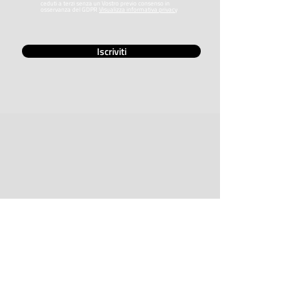
ceduti a terzi senza un Vostro previo consenso in
osservanza del GDPR
Visualizza informativa privacy
Iscriviti