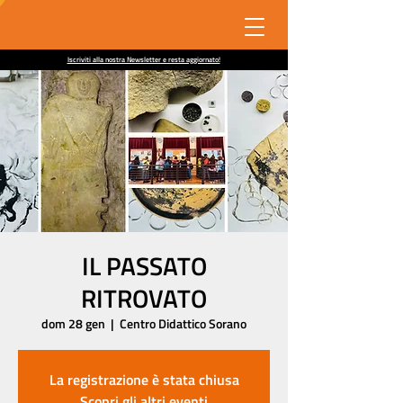
Iscriviti alla nostra Newsletter e resta aggiornato!
IL PASSATO
RITROVATO
dom 28 gen
  |  
Centro Didattico Sorano
La registrazione è stata chiusa
Scopri gli altri eventi