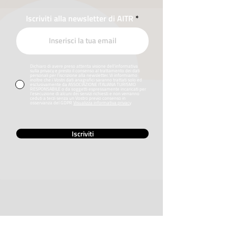
Iscriviti alla newsletter di AITR
Dichiaro di avere preso attenta visione dell’informativa
sulla privacy e presto il consenso al trattamento dei dati
personali per l’iscrizione alla newsletter. Vi informiamo
inoltre che i Vostri dati anagrafici saranno trattati solo ed
esclusivamente da ASSOCIAZIONE ITALIANA TURISMO
RESPONSABILE o da soggetti espressamente incaricati per
l’esecuzione di alcuni dei servizi richiesti e non verranno
ceduti a terzi senza un Vostro previo consenso in
osservanza del GDPR
Visualizza informativa privacy
Iscriviti