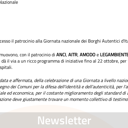
 Nazionale
o
sso il patrocinio alla Giornata nazionale dei Borghi Autentici d'Ita
uovono, con il patrocinio di
ANCI
,
AITR
,
AMODO
e
LEGAMBIENT
 dà il via a un ricco programma di iniziative fino al 22 ottobre, per
pitali.
idata e affermata, della celebrazione di una Giornata a livello nazi
mpegno dei Comuni per la difesa dell'identità e dell'autenticità, per l'
iale ed economica, per il costante miglioramento degli standard di a
ovazione deve giustamente trovare un momento collettivo di testim
, che a sua volta proprio in questi giorni celebra il proprio Ventici
Newsletter
n pieno i valori, gli obiettivi e le iniziative di Borghi Autentici d'It
e piacere alla conferenza stampa di presentazione e promuove con t