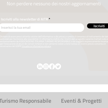
onale."
Maurizio Davolio - Presidente AITR
.
Non perdere nessuno dei nostri aggiornamenti
di tutti gli eventi >
CLICCA QUI
Iscriviti alla newsletter di AITR
Iscriviti
Dichiaro di avere preso attenta visione dell’informativa sulla privacy e presto il consenso al trattamento dei dat
personali per l’iscrizione alla newsletter. Vi informiamo inoltre che i Vostri dati anagrafici saranno trattati solo 
esclusivamente da ASSOCIAZIONE ITALIANA TURISMO RESPONSABILE o da soggetti espressamente incarica
per l’esecuzione di alcuni dei servizi richiesti e non verranno ceduti a terzi senza un Vostro previo consenso in
osservanza del GDPR
Visualizza informativa privacy
Turismo Responsabile
Eventi & Progetti