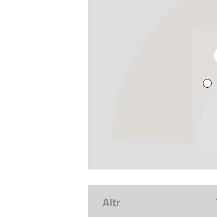
entusiasmo la Giornata Nazi
Scopri il programma completo 
AItr