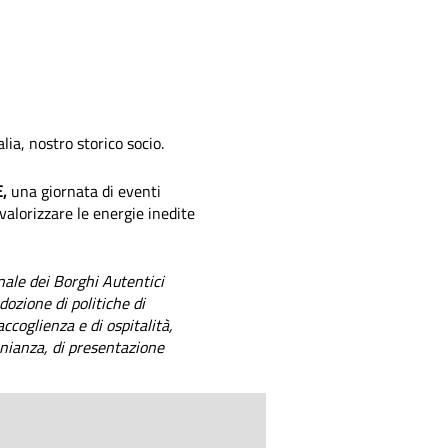
lia, nostro storico socio.
E,
una giornata di eventi
 valorizzare le energie inedite
onale dei Borghi Autentici
adozione di politiche di
ccoglienza e di ospitalità,
onianza, di presentazione
nquennale con eventi che si
alia, socio di
AITR
, e
utti i propri mezzi e con