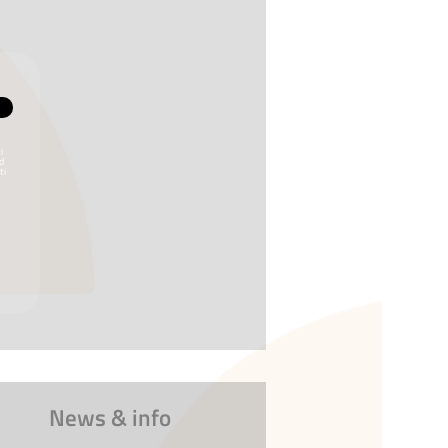
i
ed
ti
News & info