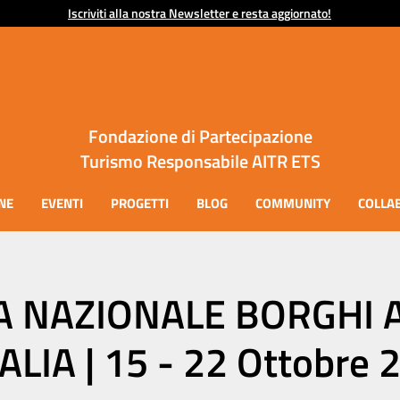
Iscriviti alla nostra Newsletter e resta aggiornato!
Fondazione di Partecipazione
Turismo Responsabile AITR ETS
NE
EVENTI
PROGETTI
BLOG
COMMUNITY
COLLA
A NAZIONALE BORGHI A
TALIA | 15 - 22 Ottobre 