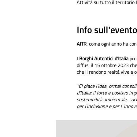
Attività su tutto il territorio
Info sull'event
AITR
, come ogni anno ha conce
I
Borghi Autentici d’Italia
prom
diffusi il 15 ottobre 2023 che
che li rendono realtà vive e os
"Ci piace l'idea, ormai consol
d'Italia; il forte e positivo i
sostenibilità ambientale, soc
per l'inclusione e per l 'inn
pubblica e di festa.
La nostra Associazione,
AITR
terranno a Bologna, condivide i
pertanto partecipa con grand