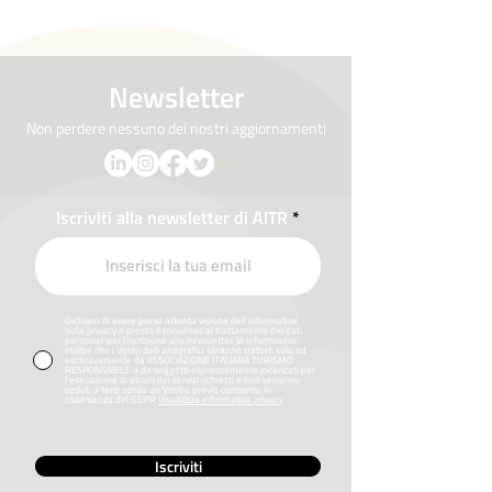
Newsletter
Non perdere nessuno dei nostri aggiornamenti
Iscriviti alla newsletter di AITR
Dichiaro di avere preso attenta visione dell’informativa
sulla privacy e presto il consenso al trattamento dei dati
personali per l’iscrizione alla newsletter. Vi informiamo
inoltre che i Vostri dati anagrafici saranno trattati solo ed
esclusivamente da ASSOCIAZIONE ITALIANA TURISMO
RESPONSABILE o da soggetti espressamente incaricati per
l’esecuzione di alcuni dei servizi richiesti e non verranno
ceduti a terzi senza un Vostro previo consenso in
osservanza del GDPR
Visualizza informativa privacy
Iscriviti