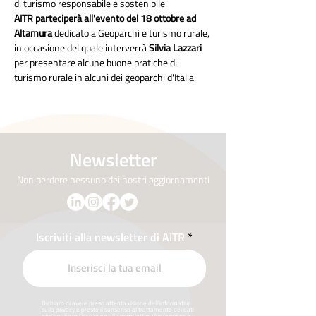
di turismo responsabile e sostenibile.
AITR parteciperà all'evento del 18 ottobre ad 
Altamura 
dedicato a Geoparchi e turismo rurale, 
in occasione del quale interverrà 
Silvia Lazzari 
per presentare alcune buone pratiche di 
turismo rurale in alcuni dei geoparchi d'Italia.
Newsletter
Non perdere nessuno dei nostri aggiornamenti
Iscriviti alla newsletter di AITR
Dichiaro di avere preso attenta visione dell’informativa
sulla privacy e presto il consenso al trattamento dei dati
personali per l’iscrizione alla newsletter. Vi informiamo