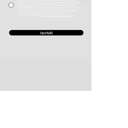
inoltre che i Vostri dati anagrafici saranno trattati solo ed
esclusivamente da ASSOCIAZIONE ITALIANA TURISMO
RESPONSABILE o da soggetti espressamente incaricati per
l’esecuzione di alcuni dei servizi richiesti e non verranno
ceduti a terzi senza un Vostro previo consenso in
osservanza del GDPR
Visualizza informativa privacy
Iscriviti