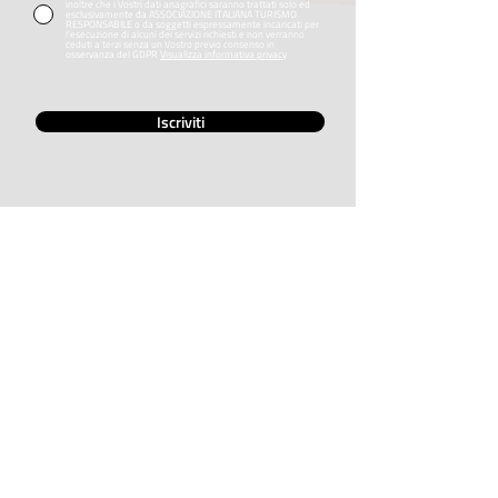
inoltre che i Vostri dati anagrafici saranno trattati solo ed
esclusivamente da ASSOCIAZIONE ITALIANA TURISMO
RESPONSABILE o da soggetti espressamente incaricati per
l’esecuzione di alcuni dei servizi richiesti e non verranno
ceduti a terzi senza un Vostro previo consenso in
osservanza del GDPR
Visualizza informativa privacy
Iscriviti