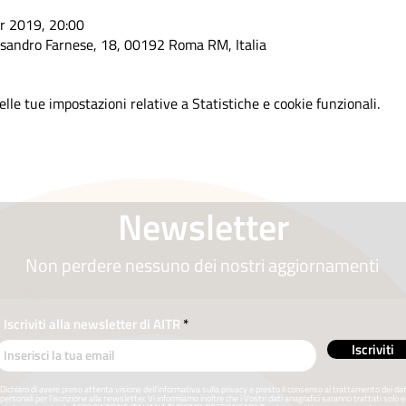
r 2019, 20:00
ssandro Farnese, 18, 00192 Roma RM, Italia
lle tue impostazioni relative a Statistiche e cookie funzionali.
Newsletter
Non perdere nessuno dei nostri aggiornamenti
Iscriviti alla newsletter di AITR
Iscriviti
Dichiaro di avere preso attenta visione dell’informativa sulla privacy e presto il consenso al trattamento dei dat
personali per l’iscrizione alla newsletter. Vi informiamo inoltre che i Vostri dati anagrafici saranno trattati solo 