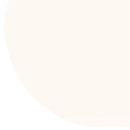
nsabile AITR ETS | Sede legale: Via Cufra, 29 - 20159 Milano | Tel. 02-2578