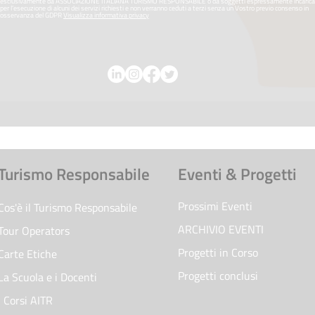
esclusivamente da ASSOCIAZIONE ITALIANA TURISMO RESPONSABILE o da soggetti espressamente incarica
per l’esecuzione di alcuni dei servizi richiesti e non verranno ceduti a terzi senza un Vostro previo consenso in
osservanza del GDPR
Visualizza informativa privacy
Turismo Responsabile
Eventi & Progetti
Prossimi Eventi
Cos'è il Turismo Responsabile
ARCHIVIO EVENTI
Tour Operators
Progetti in Corso
Carte Etiche
Progetti conclusi
La Scuola e i Docenti
I Corsi AITR