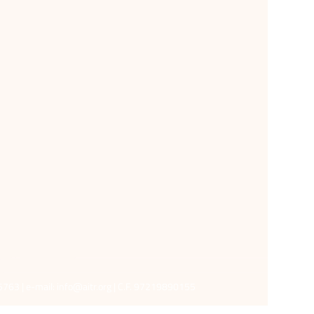
5763 | e-mail:
info@aitr.org
| C.F. 97219890155