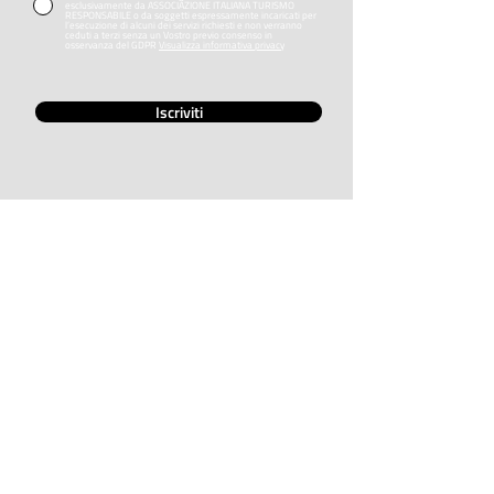
esclusivamente da ASSOCIAZIONE ITALIANA TURISMO
RESPONSABILE o da soggetti espressamente incaricati per
l’esecuzione di alcuni dei servizi richiesti e non verranno
ceduti a terzi senza un Vostro previo consenso in
osservanza del GDPR
Visualizza informativa privacy
Iscriviti