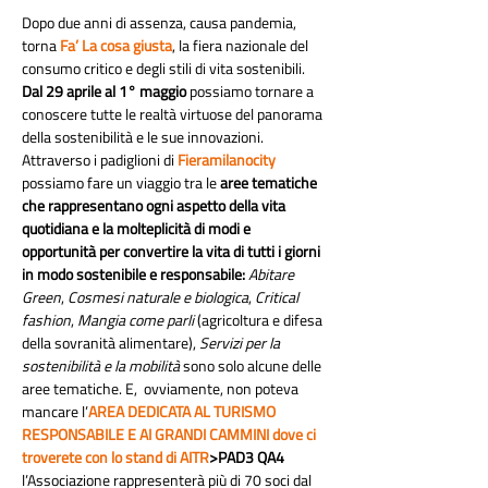
Dopo due anni di assenza, causa pandemia, 
torna 
Fa’ La cosa giusta
, la fiera nazionale del 
consumo critico e degli stili di vita sostenibili. 
Dal 29 aprile al 1° maggio
 possiamo tornare a 
conoscere tutte le realtà virtuose del panorama 
della sostenibilità e le sue innovazioni.
Attraverso i padiglioni di 
Fieramilanocity
possiamo fare un viaggio tra le 
aree tematiche 
che rappresentano ogni aspetto della vita 
quotidiana e la molteplicità di modi e 
opportunità per convertire la vita di tutti i giorni 
in modo sostenibile e responsabile:
Abitare 
Green
, 
Cosmesi naturale e biologica
, 
Critical 
fashion
, 
Mangia come parli 
(agricoltura e difesa 
della sovranità alimentare), 
Servizi per la 
sostenibilità e la mobilità
 sono solo alcune delle 
aree tematiche. E,  ovviamente, non poteva 
mancare l’
AREA DEDICATA AL TURISMO 
RESPONSABILE E AI GRANDI CAMMINI dove ci 
troverete con lo stand di AITR
>PAD3 QA4
l’Associazione rappresenterà più di 70 soci dal 