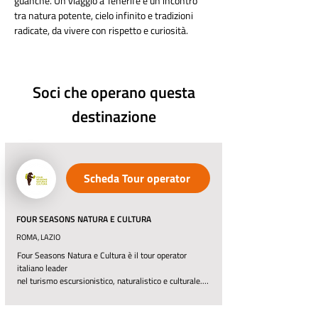
guanche. Un viaggio a Tenerife è un incontro 
tra natura potente, cielo infinito e tradizioni 
radicate, da vivere con rispetto e curiosità.
Soci che operano questa
destinazione
Scheda Tour operator
FOUR SEASONS NATURA E CULTURA
ROMA, LAZIO
Four Seasons Natura e Cultura è il tour operator 
italiano leader

nel turismo escursionistico, naturalistico e culturale. 
Organizziamo viaggi di gruppo dal lontano 1993, e non 
abbiamo mai smesso di proporre agli amanti del 