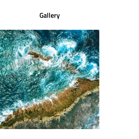
trekking e della natura percorsi originali e suggestivi, 
lontani dalle logiche del turismo tradizionale.

Ancora oggi continuiamo a promuovere 
Gallery
instancabilmente i principi dell’ecoturismo, per 
diffondere la cultura del viaggio autentico, che guida 
tutte le persone che vogliono realizzare con noi, ogni

giorno, questa visione.