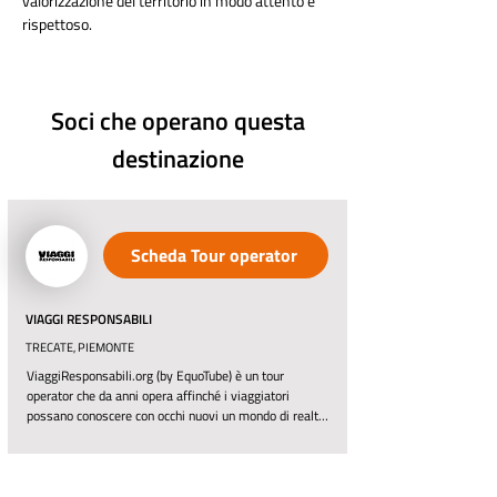
valorizzazione del territorio in modo attento e 
rispettoso.
Soci che operano questa
destinazione
Scheda Tour operator
VIAGGI RESPONSABILI
TRECATE, PIEMONTE
ViaggiResponsabili.org (by EquoTube) è un tour 
operator che da anni opera affinché i viaggiatori 
possano conoscere con occhi nuovi un mondo di realtà, 
persone, destinazioni, culture. Una selezione di 
partner in tutto il mondo (Asia, Africa, Sud America, 
Italia), per offrire itinerari costruiti con coscienza, etica 
e consapevolezza, dando la possibilità di conoscere in 