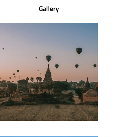
modo autentico i luoghi visitati. Su 
Gallery
ViaggiResponsabili.org troverete proposte che 
presentano questo modo di

vivere il viaggio, da protagonisti: mondi e filosofie di 
vita differenti, progetti equosolidali, esperienze 
uniche, un solo grande scopo.