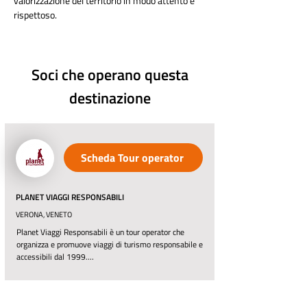
valorizzazione del territorio in modo attento e 
rispettoso.
Soci che operano questa
destinazione
Scheda Tour operator
PLANET VIAGGI RESPONSABILI
VERONA, VENETO
Planet Viaggi Responsabili è un tour operator che 
organizza e promuove viaggi di turismo responsabile e 
accessibili dal 1999.

Oggi sono più di 45 i Paesi che raggiungiamo con i 
nostri viaggi.

L'obiettivo è quello di dimostrare, con i fatti, che 
un'altra economia nel turismo è possibile, che un altro 