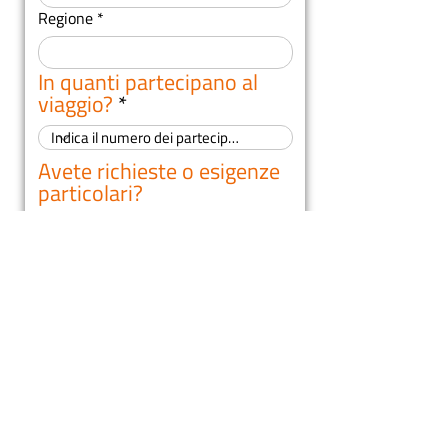
Regione
In quanti partecipano al
viaggio?
Avete richieste o esigenze
particolari?
*
Si
No
Indica nel dettaglio le
esigenze particolari
Hai qualcosa di speciale
in mente per il tuo
soggiorno? Raccontacelo