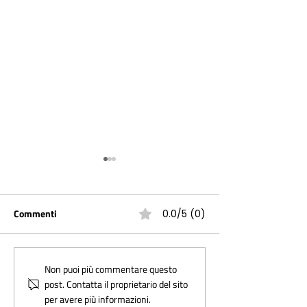
Commenti
0.0/5 (0)
Il bando del progetto First
COME MITIGARE
Non puoi più commentare questo
post. Contatta il proprietario del sito
Mile rivolto a PMI
L’IMPATTO NEGA
per avere più informazioni.