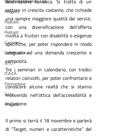
Nature Restoration Law
destinazione turistica. Si tratta di un 
settore in crescita costante, che richiede 
Progetti
una sempre maggiore qualità dei servizi, 
Podcast
con una diversificazione dell’offerta 
Podcast
rivolta a fruitori con disabilità o esigenze 
Cammini
specifiche, per poter rispondere in modo 
adeguato ad una domanda crescente e 
Certificazione
composita.
ISTO
Tre i seminari in calendario, con tredici 
IT.A.CÀ
relatori coinvolti, per poter confrontarsi e 
Formazione
conoscere alcune realtà che si stanno 
Gaza
muovendo nell’ottica dell’accessibilità e 
inclusione. 
Progetti
Il primo si terrà il 18 novembre e parlerà 
di “Target, numeri e caratteristiche” del 