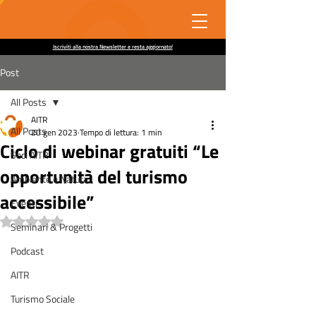
Iscriviti alla nostra Newsletter e resta aggiornato!
Post
All Posts
AITR
All Posts
20 gen 2023
Tempo di lettura: 1 min
Ciclo di webinar gratuiti “Le
Soci AITR
opportunità del turismo
Ambiente e Natura
accessibile”
Eventi
Valutazione NaN stelle su 5.
Seminari & Progetti
Podcast
AITR
Turismo Sociale