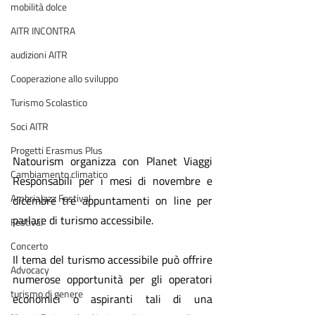
mobilità dolce
AITR INCONTRA
audizioni AITR
Cooperazione allo sviluppo
Turismo Scolastico
Soci AITR
Progetti Erasmus Plus
Natourism organizza con Planet Viaggi 
Cambiamento climatico
Responsabili per i mesi di novembre e 
AmbriaJazz Festival
dicembre tre appuntamenti on line per 
parlare di turismo accessibile. 
Festival
Concerto
Il tema del turismo accessibile può offrire 
Advocacy
numerose opportunità per gli operatori 
turismo di genere
economici o aspiranti tali di una 